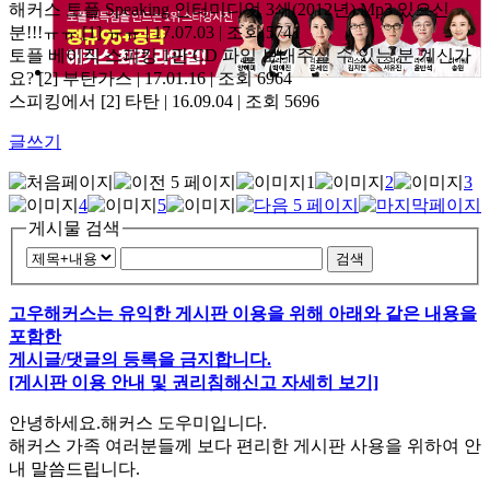
해커스 토플 Speaking 인터미디엇 3쇄(2012년) Mp3 있으신
분!!!ㅠㅠ
[1]
ㅠㅠ | 17.07.03 | 조회 5741
토플 베이직 스피킹 1판 CD 파일 보내주실 수 있는 분 계신가
요?
[2]
부탄가스 | 17.01.16 | 조회 6964
스피킹에서
[2]
타탄 | 16.09.04 | 조회 5696
글쓰기
1
2
3
4
5
게시물 검색
검색
고우해커스는 유익한 게시판 이용을 위해 아래와 같은 내용을
포함한
게시글/댓글의 등록을 금지합니다.
[게시판 이용 안내 및 권리침해신고 자세히 보기]
안녕하세요.해커스 도우미입니다.
해커스 가족 여러분들께 보다 편리한 게시판 사용을 위하여 안
내 말씀드립니다.