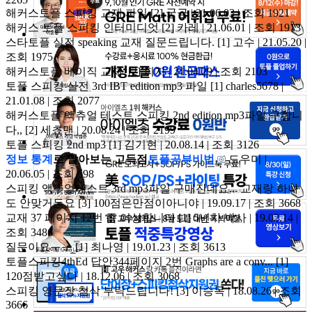
해커스토플 스피킹 교재 파일
[2]
궁금 | 21.06.03 | 조회 1921
해커스 토플 스피킹 인터미디엇
[2]
카레 | 21.06.01 | 조회 1913
스타토플 실전 speaking 교재 질문드립니다.
[1]
고수 | 21.05.20 |
조회 1975
해커스토플 베이직 교재
[2]
피자 | 21.04.29 | 조회 2103
토플 스피킹 실전 3rd IBT edition mp3 파일
[1]
charles5678 |
21.01.08 | 조회 2077
해커스토플 액츄얼 테스트 스피킹 2nd edition mp3파일 구합니
다,,
[2]
세쵸맨 | 20.08.24 | 조회 2199
토플 스피킹 2nd mp3
[1]
김기현 | 20.08.14 | 조회 3126
정보 통계
로 알아보는 고득점
토플공부비법
도우미 |
20.06.05 | 조회 698
스피킹 액추얼테스트 3rd mp3파일 구매잔데요... 교재랑 하나
도 안맞거든요
[3]
100점은만점이아니야 | 19.09.17 | 조회 3668
교재 37 페이지 12번 좀 이상합니다
[1]
5년차 박사 | 19.02.14 |
조회 3486
질문이요ㅜㅜ
[1]
최나영 | 19.01.23 | 조회 3613
토플스피킹4thEd 답안344페이지 2번 Graphs are a conv...
[1]
120점받고싶다 | 18.12.06 | 조회 3068
스피킹 영문장 첨삭 부탁드립니다!
[3]
이승목 | 18.08.26 | 조회
3666