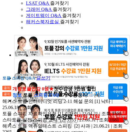
LSAT Q&A
즐겨찾기
그래머 Q&A
즐겨찾기
게이트웨이 Q&A
즐겨찾기
해커스북자료실
즐겨찾기
글쓰기
토플 스피킹 Q&A
개정토플인강 0원★
첫수강생 3만원 할인
정보
토플
스피킹 FAQ
8가지 총정리!
[4]
해커스 토플 인터미디엇 리딩 2-11 해설 문의
[1]
낙타 |
25.06.18 | 조회 728
토플 스피킹 자료확인요청
[1]
김채린 | 22.04.21 | 조회 1510
스타토플 실전 스피킹 교재
[2]
5555 | 21.08.31 | 조회 1681
해커스 토플 액츄얼테스트 스피킹
[2]
사과 | 21.06.21 | 조회
2265